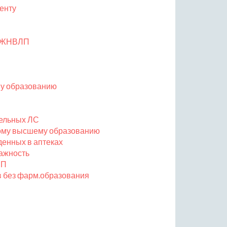
енту
о ЖНВЛП
му образованию
тельных ЛС
ному высшему образованию
денных в аптеках
ажность
ЛП
в без фарм.образования