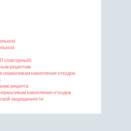
ельхоз)
льхоз)
П (повторный)
нным рецептам
по нормативам накопления отходов
а
анию рецепта
 нормативам накопления отходов
еской защищенности