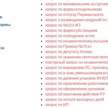
запрос по минимальному ассортим
запрос по фарм.холодильникам
запрос по отпуску Перманганата
в
запрос о размещении сведений п
нормы
запрос по №223-ФЗ
запрос по фарм.субстанциям
запрос по освещению аптек
запрос по незаконченному высше
запрос по Приказу №751н
за
запрос по депутату Агееву
запрос по хранению светочувстви
повторный запрос по незакончен
запрос по маркировке ЛС, произве
запрос по в-вам, уменьшающим вл
запрос по делению упаковок ЖНВ
запрос по привлечению работнико
запрос по оформлению ценников
запрос об окончании действия РУ
запрос по оплате выходных дней
запрос по ИП